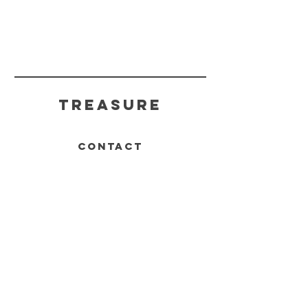
TREASURE
CONTACT
TREASUREHIKARIHK@GMAIL.COM
© 2020 by Treasure_Hikari