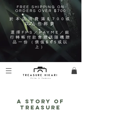
FREE SHIPPING ON
ORDERS OVER $700
於本店消費滿$700
或
以上包郵費
選擇FPS／PAYME／銀
行轉帳付款會贈送隨機贈
品一份（價值$65或以
上）
A story of
Treasure