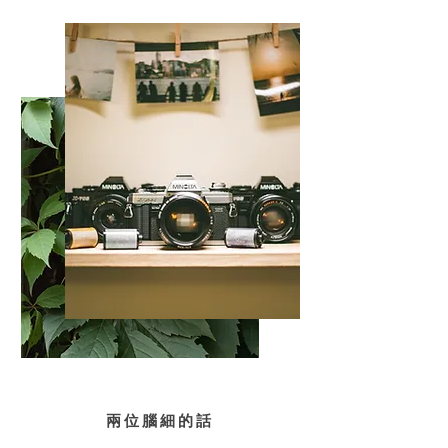
兩位
腦細的話