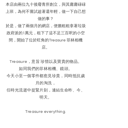
本店由兩位九十後廢青所創立，與其庸庸碌碌
上班，為何不嘗試趁著還年輕，做一下自己想
做的事？
於是，做了兩個月的網店，便膽粗粗拿著垃圾
政府派的1萬元，租下了這不足三百呎的小空
間，開始了位於旺角的Treasure 菲林相機
店。
Treasure，意旨 珍惜以及寶貴的物品。
如同我們的菲林相機、鏡頭。
今天小至一個零件都愈見珍貴，同時抵抗歲
月的淘洗，
任時光流逝中捉緊片刻，連結生命昨、今、
明天。
Treasure everything.