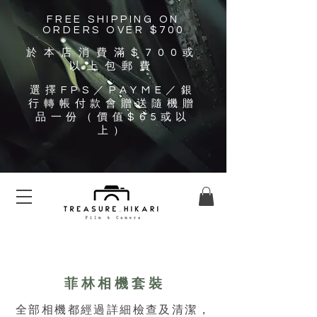
FREE SHIPPING ON
ORDERS OVER $700
於本店消費滿$700
或
以上包郵費
選擇FPS／PAYME／銀
行轉帳付款會贈送隨機贈
品一份（價值$65或以
上）
菲林
相機套裝
全部相機都經過詳細檢查及清潔，