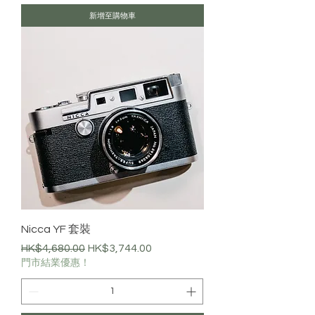
新增至購物車
Nicca YF 套裝
一般價格
促銷價格
HK$4,680.00
HK$3,744.00
門市結業優惠！