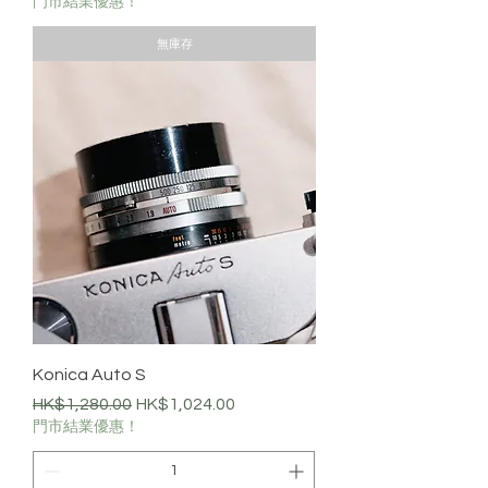
門市結業優惠！
無庫存
Konica Auto S
一般價格
促銷價格
HK$1,280.00
HK$1,024.00
門市結業優惠！