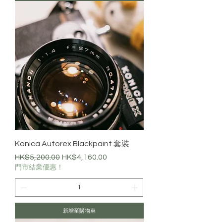
Konica Autorex Blackpaint 套裝
一般價格
促銷價格
HK$5,200.00
HK$4,160.00
門市結業優惠！
新增至購物車